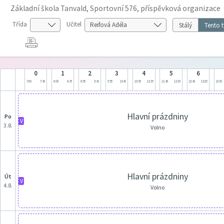
Základní škola Tanvald, Sportovní 576, příspěvková organizace
Třída
Učitel
Stálý
Tento 
0
1
2
3
4
5
6
7:00
7:45
8:00
8:45
8:55
9:40
9:55
10:40
10:50
11:35
11:45
12:30
12:40
13:25
13:00
Hlavní prázdniny
po
V
3.8.
Volno
Hlavní prázdniny
út
V
4.8.
Volno