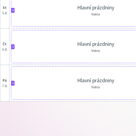
Hlavní prázdniny
st
V
5.8.
Volno
Hlavní prázdniny
čt
V
6.8.
Volno
Hlavní prázdniny
pá
V
7.8.
Volno