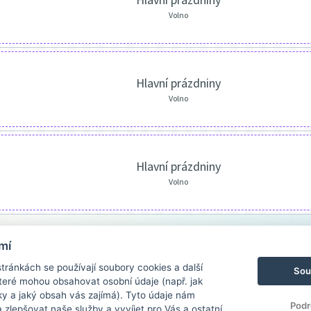
Volno
Hlavní prázdniny
Volno
Hlavní prázdniny
Volno
mí
ránkách se používají soubory cookies a další
Sou
 které mohou obsahovat osobní údaje (např. jak
ky a jaký obsah vás zajímá). Tyto údaje nám
Podr
zlepšovat naše služby a vyvíjet pro Vás a ostatní