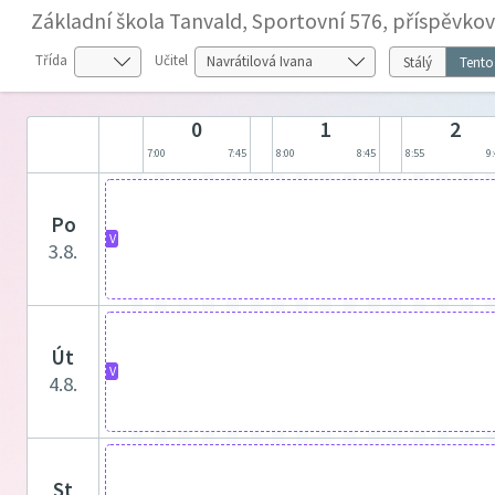
Základní škola Tanvald, Sportovní 576, příspěvko
Třída
Učitel
Stálý
Tento
0
1
2
7:00
7:45
8:00
8:45
8:55
9
po
V
3.8.
út
V
4.8.
st