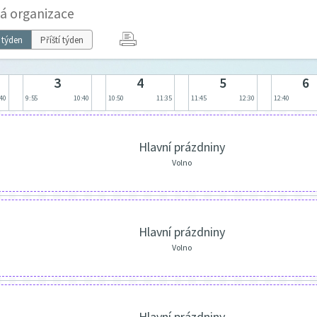
vá organizace
 týden
Příští týden
3
4
5
6
:40
9:55
10:40
10:50
11:35
11:45
12:30
12:40
Hlavní prázdniny
Volno
Hlavní prázdniny
Volno
Hlavní prázdniny