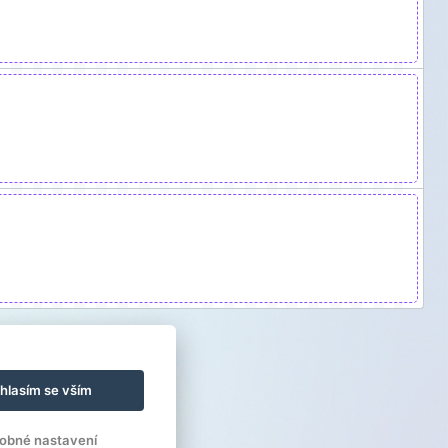
hlasím se vším
obné nastavení