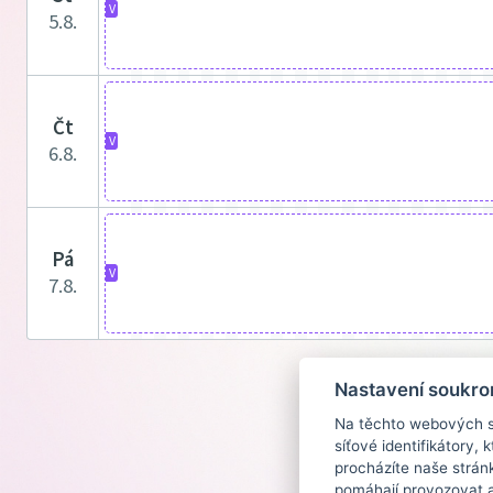
V
5.8.
čt
V
6.8.
pá
V
7.8.
Nastavení soukro
Na těchto webových st
síťové identifikátory,
procházíte naše strán
pomáhají provozovat a 