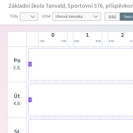
Základní škola Tanvald, Sportovní 576, příspěvko
Třída
Učitel
Stálý
Tento
0
1
2
7:00
7:45
8:00
8:45
8:55
9
po
V
3.8.
út
V
4.8.
st