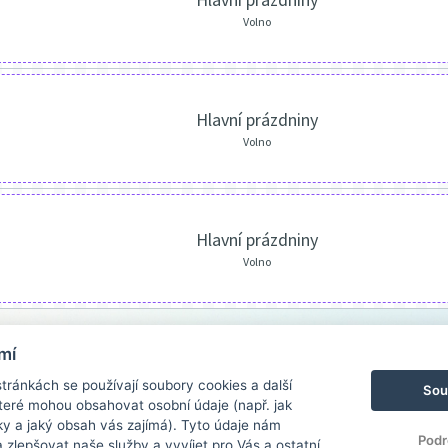
Volno
Hlavní prázdniny
Volno
Hlavní prázdniny
Volno
mí
ránkách se používají soubory cookies a další
Sou
 které mohou obsahovat osobní údaje (např. jak
ky a jaký obsah vás zajímá). Tyto údaje nám
Podr
zlepšovat naše služby a vyvíjet pro Vás a ostatní