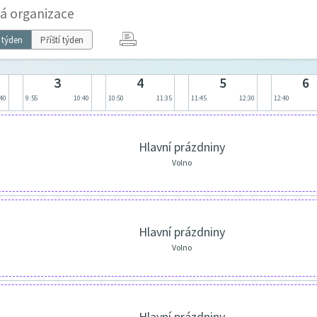
vá organizace
 týden
Příští týden
3
4
5
6
:40
9:55
10:40
10:50
11:35
11:45
12:30
12:40
Hlavní prázdniny
Volno
Hlavní prázdniny
Volno
Hlavní prázdniny