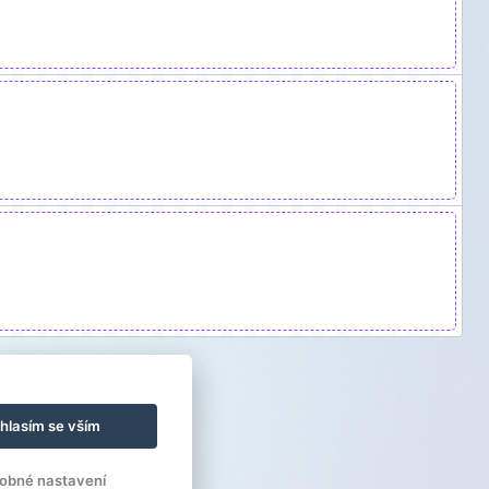
hlasím se vším
obné nastavení