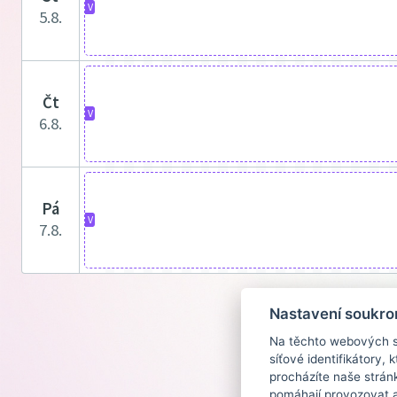
V
5.8.
čt
V
6.8.
pá
V
7.8.
Nastavení soukro
Na těchto webových st
síťové identifikátory,
procházíte naše strán
pomáhají provozovat a 