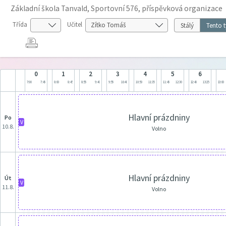
Základní škola Tanvald, Sportovní 576, příspěvková organizace
Třída
Učitel
Stálý
Tento 
0
1
2
3
4
5
6
7:00
7:45
8:00
8:45
8:55
9:40
9:55
10:40
10:50
11:35
11:45
12:30
12:40
13:25
13:00
Hlavní prázdniny
po
V
10.8.
Volno
Hlavní prázdniny
út
V
11.8.
Volno